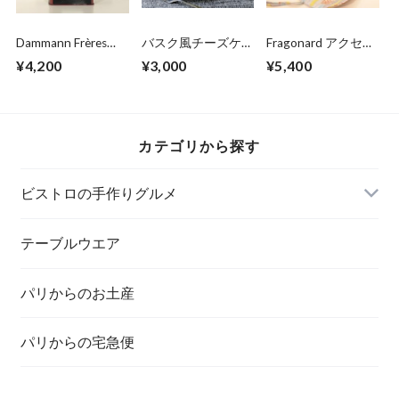
Dammann Frères
バスク風チーズケー
Fragonard アクセサ
No,7 CEYLAN O.P.
キ 5号（6人前）
リーケース＆シュシ
¥4,200
¥3,000
¥5,400
(100g,茶葉,)
15cm
ュ ブルー系
カテゴリから探す
ビストロの手作りグルメ
テーブルウエア
パリからのお土産
パリからの宅急便