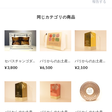
報告する
同じカテゴリの商品
セバスチャンゴダー
パリからのお土産
パリからのお土産
ル クッキー詰め合
便 Dammann
便 Dammann
¥3,800
¥6,500
¥2,100
わせ（小）
Frères アイスティー
Frères アイスティー
アソートポーチ16
ベラ・ブランカ6袋
袋入
入
パリからのお土産
パリからのお土産
パリからのお土産