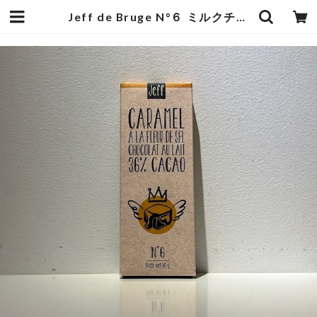
Jeff de Bruge N°６ ミルクチョコレート&塩キャラメル | オーベルジュ麻布