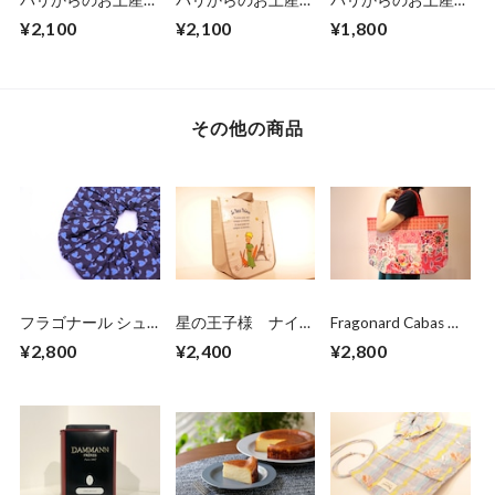
便 Dammann
便 Dammann
便 Dammann
¥2,100
¥2,100
¥1,800
Frères アイスティー
Frères アイスティー
Frères 缶入アールグ
チャイ6袋入
ピーチ6袋入
レイ6袋入
その他の商品
フラゴナール シュ
星の王子様 ナイロ
Fragonard Cabas バ
シュ ネイビー×ハ
ントートバッグ ホ
ッグ ビニール製
¥2,800
¥2,400
¥2,800
ート
ワイト
レッド