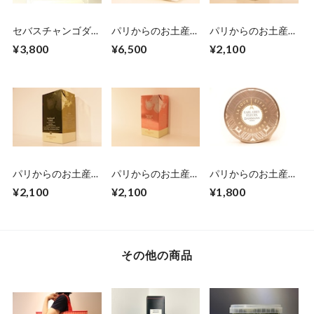
セバスチャンゴダー
パリからのお土産
パリからのお土産
ル クッキー詰め合
便 Dammann
便 Dammann
¥3,800
¥6,500
¥2,100
わせ（小）
Frères アイスティー
Frères アイスティー
アソートポーチ16
ベラ・ブランカ6袋
袋入
入
パリからのお土産
パリからのお土産
パリからのお土産
便 Dammann
便 Dammann
便 Dammann
¥2,100
¥2,100
¥1,800
Frères アイスティー
Frères アイスティー
Frères 缶入アールグ
チャイ6袋入
ピーチ6袋入
レイ6袋入
その他の商品