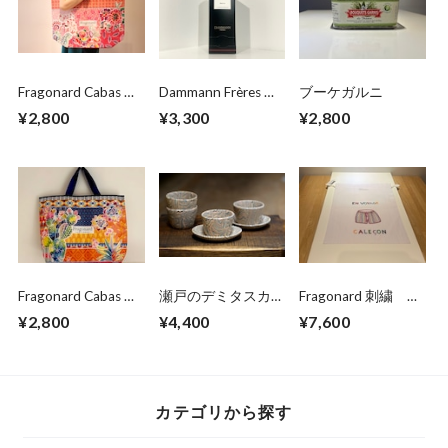
Fragonard Cabas バ
Dammann Frères ブ
ブーケガルニ
ッグ ビニール製
レックファスト テ
¥2,800
¥3,300
¥2,800
レッド
ィーパック２４個
Fragonard Cabas バ
瀬戸のデミタスカッ
Fragonard 刺繍 コ
ッグ ビニール製
プ&ソーサー1客
ットンサック キャ
¥2,800
¥4,400
¥7,600
ブルー
ルソン
カテゴリから探す