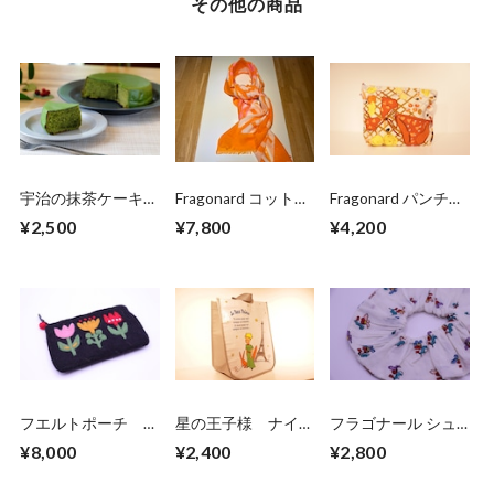
その他の商品
宇治の抹茶ケーキ５
Fragonard コットン
Fragonard パンチュ
号（6人前） 15cm
ストール オレンジ
ールポーチ バカン
¥2,500
¥7,800
¥4,200
ス
フエルトポーチ お
星の王子様 ナイロ
フラゴナール シュ
花
ントートバッグ ホ
シュ 白×お花
¥8,000
¥2,400
¥2,800
ワイト