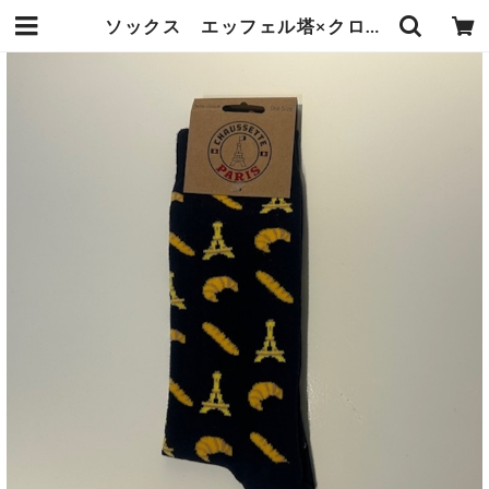
ソックス エッフェル塔×クロワッサン&フランスパン | オーベルジュ麻布