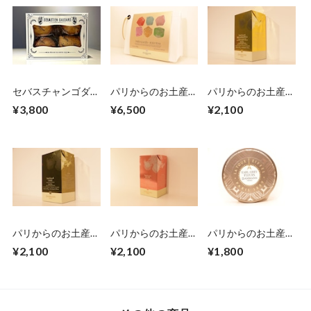
セバスチャンゴダー
パリからのお土産
パリからのお土産
ル クッキー詰め合
便 Dammann
便 Dammann
¥3,800
¥6,500
¥2,100
わせ（小）
Frères アイスティー
Frères アイスティー
アソートポーチ16
ベラ・ブランカ6袋
袋入
入
パリからのお土産
パリからのお土産
パリからのお土産
便 Dammann
便 Dammann
便 Dammann
¥2,100
¥2,100
¥1,800
Frères アイスティー
Frères アイスティー
Frères 缶入アールグ
チャイ6袋入
ピーチ6袋入
レイ6袋入