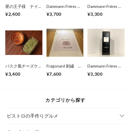
星の王子様 ナイロ
Dammann Frères ダ
Dammann Frères ブ
ントートバッグ ホ
ージリン １st
レックファスト テ
¥2,400
¥3,700
¥3,300
ワイト
fius 袋詰 １００
ィーパック２４個
ｇ
バスク風チーズケー
Fragonard 刺繍 コ
Dammann Frères セ
キと宇治の抹茶ケー
ットンサック キャ
イロン ティーパッ
¥3,400
¥7,600
¥3,300
キ（各2〜3人前）
ルソン
ク２４個
セット
カテゴリから探す
ビストロの手作りグルメ