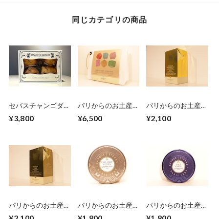
同じカテゴリの商品
セバスチャンゴダー
パリからのお土産
パリからのお土産
ル クッキー詰め合
便 Dammann
便 Dammann
¥3,800
¥6,500
¥2,100
わせ（小）
Frères アイスティー
Frères アイスティー
アソートポーチ16
ベラ・ブランカ6袋
袋入
入
パリからのお土産
パリからのお土産
パリからのお土産
便 Dammann
便 Dammann
便 Dammann
¥2,100
¥1,800
¥1,800