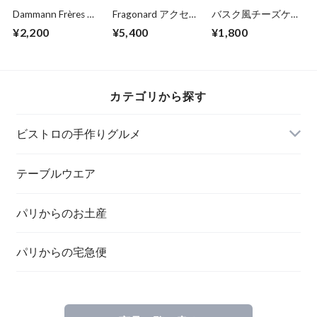
Dammann Frères ル
Fragonard アクセサ
バスク風チーズケー
イボス チャイ
リーケース＆シュシ
キ 4号（2~3人
¥2,200
¥5,400
¥1,800
N°597
ュ 茶系
前） 12cm
カテゴリから探す
ビストロの手作りグルメ
テーブルウエア
パリからのお土産
パリからの宅急便