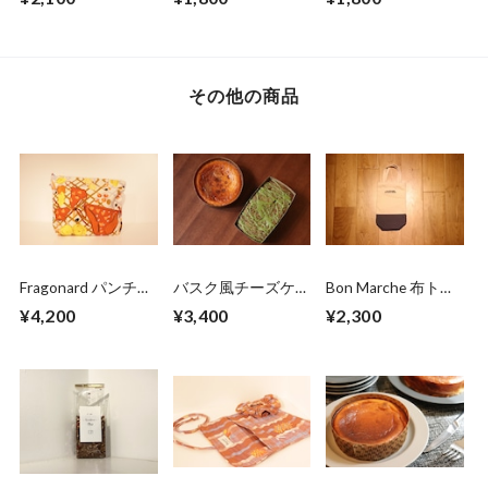
Frères アイスティー
Frères 缶入アールグ
Frères 缶入エッフェ
チャイ6袋入
レイ6袋入
ル塔6袋
その他の商品
Fragonard パンチュ
バスク風チーズケー
Bon Marche 布トー
ールポーチ バカン
キと宇治の抹茶ケー
トバック ワイン用
¥4,200
¥3,400
¥2,300
ス
キ（各2〜3人前）
セット