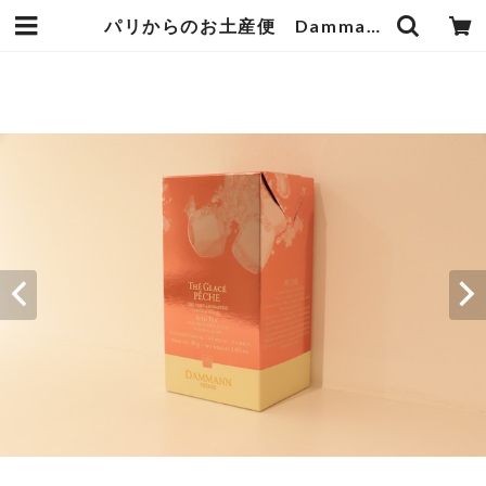
パリからのお土産便 Dammann Frères アイスティーピーチ6袋入 | オーベルジュ麻布