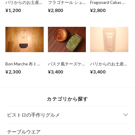
パリからのお土産便
フラゴナール シュ
Fragonard Cabas バ
Fleur de sel
シュ ブルー×ハー
ッグ ビニール製
¥1,200
¥2,800
¥2,800
Camargue (125g、
ト
ピンク
カマルグの塩)
Bon Marche 布トー
バスク風チーズケー
パリからのお土産
トバック ワイン用
キと宇治の抹茶ケー
便 Dammann
¥2,300
¥3,400
¥3,400
キ（各2〜3人前）
Frères 袋詰アルティ
セット
チュード
カテゴリから探す
ビストロの手作りグルメ
テーブルウエア