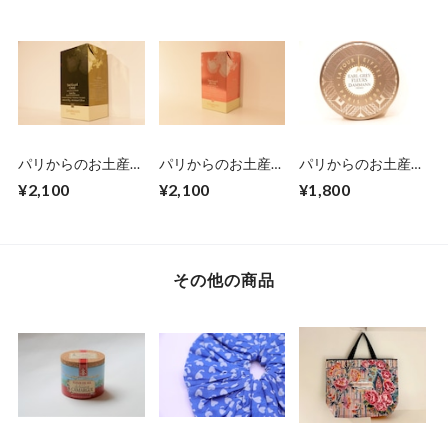
アソートポーチ16
ベラ・ブランカ6袋
袋入
入
パリからのお土産
パリからのお土産
パリからのお土産
便 Dammann
便 Dammann
便 Dammann
¥2,100
¥2,100
¥1,800
Frères アイスティー
Frères アイスティー
Frères 缶入アールグ
チャイ6袋入
ピーチ6袋入
レイ6袋入
その他の商品