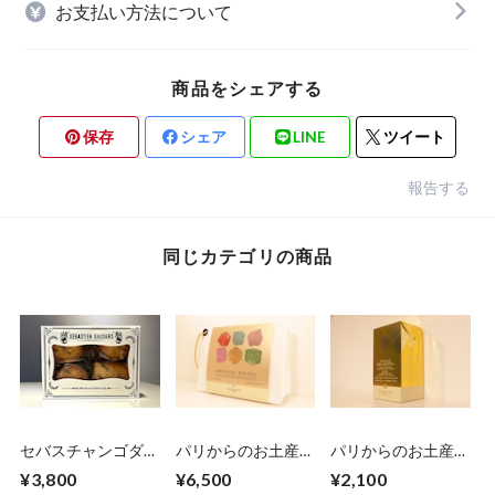
お支払い方法について
商品をシェアする
保存
シェア
LINE
ツイート
報告する
同じカテゴリの商品
セバスチャンゴダー
パリからのお土産
パリからのお土産
ル クッキー詰め合
便 Dammann
便 Dammann
¥3,800
¥6,500
¥2,100
わせ（小）
Frères アイスティー
Frères アイスティー