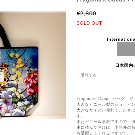
¥2,800
SOLD OUT
Internationa
日本国内
通報する
Fragonard Cabas バッ
大きなビニール製のショッピ
大きなサイズが便利で、かさ
す。
またビニール素材ですので、
車に積んでおけば、予想外の
も活躍してくれるはずです。