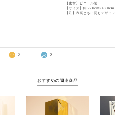
【素材】ビニール製
【サイズ】約56.0cm×43.0c
【注】表裏ともに同じデザイ
0
0
おすすめの関連商品