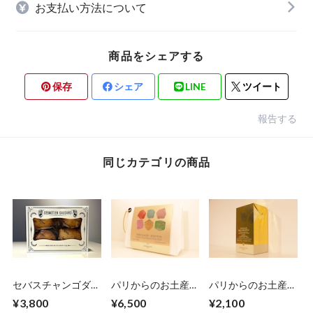
お支払い方法について
商品をシェアする
保存
シェア
LINE
ツイート
報告する
同じカテゴリの商品
セバスチャンゴダー
パリからのお土産
パリからのお土産
ル クッキー詰め合
便 Dammann
便 Dammann
¥3,800
¥6,500
¥2,100
わせ（小）
Frères アイスティー
Frères アイスティー