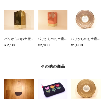
アソートポーチ16
ベラ・ブランカ6袋
袋入
入
パリからのお土産
パリからのお土産
パリからのお土産
便 Dammann
便 Dammann
便 Dammann
¥2,100
¥2,100
¥1,800
Frères アイスティー
Frères アイスティー
Frères 缶入アールグ
チャイ6袋入
ピーチ6袋入
レイ6袋入
その他の商品