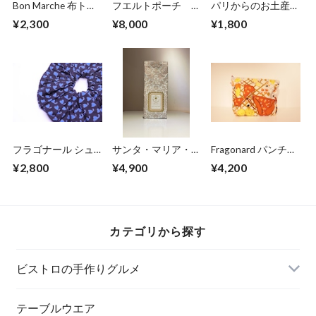
Bon Marche 布トー
フエルトポーチ お
パリからのお土産
トバック ワイン用
花
便 Dammann
¥2,300
¥8,000
¥1,800
Frères 缶入トロカデ
ロ6袋入
フラゴナール シュ
サンタ・マリア・ノ
Fragonard パンチュ
シュ ネイビー×ハ
ヴェッラ ポプリ
ールポーチ バカン
¥2,800
¥4,900
¥4,200
ート
ス
カテゴリから探す
ビストロの手作りグルメ
テーブルウエア