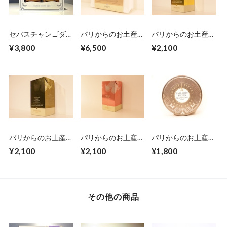
セバスチャンゴダー
パリからのお土産
パリからのお土産
ル クッキー詰め合
便 Dammann
便 Dammann
¥3,800
¥6,500
¥2,100
わせ（小）
Frères アイスティー
Frères アイスティー
アソートポーチ16
ベラ・ブランカ6袋
袋入
入
パリからのお土産
パリからのお土産
パリからのお土産
便 Dammann
便 Dammann
便 Dammann
¥2,100
¥2,100
¥1,800
Frères アイスティー
Frères アイスティー
Frères 缶入アールグ
チャイ6袋入
ピーチ6袋入
レイ6袋入
その他の商品