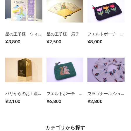
星の王子様 ウィー
星の王子様 扇子
フエルトポーチ お
クリープランナー
花
¥3,800
¥2,500
¥8,000
パリからのお土産
フエルトポーチ リ
フラゴナール シュ
便 Dammann
ス
シュ 白×お花
¥2,100
¥6,800
¥2,800
Frères アイスティー
チャイ6袋入
カテゴリから探す